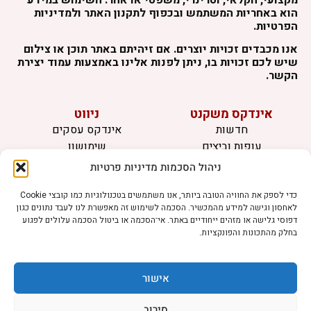
הוא באחריות המשתמש ובכפוף לתקנון האתר ולמדיניות
הפרטיות.
אנו מכבדים זכויות יוצרים. אם זיהיתם באתר תוכן או צילום
שיש לכם זכויות בו, ניתן לפנות אלינו באמצעות עמוד יצירת
הקשר.
אינדקס משקנט
ניווט
חדשות
אינדקס עסקים
עופות וביצים
שימושון
בקר וחלב
לוח מודעות
ניהול הסכמות מדיניות פרטיות
דגים
צרו קשר
אצות
כדי לספק את החוויה הטובה ביותר, אנו משתמשים בטכנולוגיות כמו קובצי Cookie
לאחסון וגישה למידע מהמכשיר. הסכמה לשימוש זה מאפשרת לנו לעבד נתונים כגון
בריאות מהחי
דפוסי גלישה או מזהים ייחודיים באתר. אי־הסכמה או ביטול הסכמה עלולים לפגוע
בחלק מהתכונות והפונקציות.
מידע
תקנון
הרשמה לניוזלטר
אישור
פרסמו אצלנו
הצהרת נגישות
סירוב