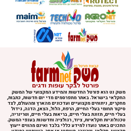
משק נט הוא פורטל החדשות והמידע המקצועי של המשק
החקלאי בישראל. באתר מתפרסמים מדי יום חדשות, כתבות,
מחקרים, ניתוחים מקצועיים ועדכונים מהארץ ומהעולם, לצד
סיקור תחומי בעלי החיים, הרפת, הלול, הצאן, הדגה, גידול
בעלי חיים, תזונת בעלי חיים, בריאות בעלי חיים, וטרינריה,
טכנולוגיות חקלאיות, ציוד, רגולציה וחדשנות בענפי המשק.
התכנים באתר נועדו למידע כללי בלבד ואינם מהווים ייעוץ
מקצועי, חקלאי, וטרינרי, משפטי או אחר. השימוש במידע