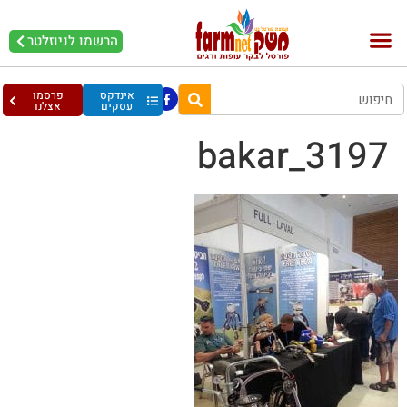
הרשמו לניוזלטר
אינדקס
פרסמו
עסקים
אצלנו
bakar_3197