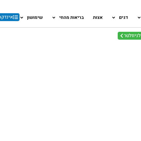
אינדקס
דגים
אצות
בריאות מהחי
שימושון
ניוזלטר