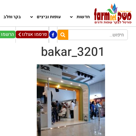
חדשות
עופות וביצים
בקר וחלב
פרסמו אצלנו
הרשמו ל
bakar_3201