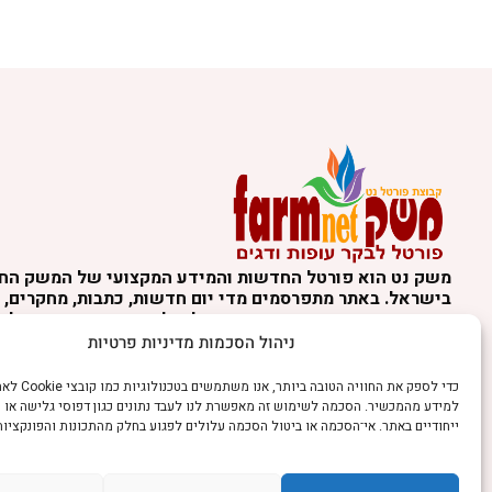
משק נט הוא פורטל החדשות והמידע המקצועי של המשק הח
בישראל. באתר מתפרסמים מדי יום חדשות, כתבות, מחקרים, נ
מקצועיים ועדכונים מהארץ ומהעולם, לצד סיקור תחומי בעלי 
הרפת, הלול, הצאן, הדגה, גידול בעלי חיים, תזונת בעלי חיים,
ניהול הסכמות מדיניות פרטיות
בעלי חיים, וטרינריה, טכנולוגיות חקלאיות, ציוד, רגולציה וח
בענפי המשק. התכנים באתר נועדו למידע כללי בלבד ואינם מה
כדי לספק את החוויה הטוב
מקצועי, חקלאי, וטרינרי, משפטי או אחר. השימוש במידע הו
למידע מהמכשיר. הסכמה לשימוש זה מאפשרת לנו לעבד נתונים כגון דפוסי גלישה או 
המשתמש ובכפוף לתקנון האתר ולמדיניות הפרטיות.
ייחודיים באתר. אי־הסכמה או ביטול הסכמה עלולים לפגוע בחלק מהתכונות והפונקציות
אנו מכבדים זכויות יוצרים. אם זיהיתם באתר תוכן או צילום 
זכויות בו, ניתן לפנות אלינו באמצעות עמוד יצירת הקשר.