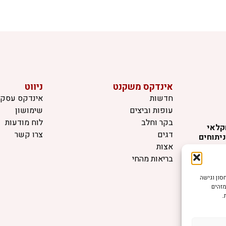
אינדקס משקנט
ניווט
חדשות
אינדקס עסקי
עופות וביצים
שימושון
בקר וחלב
לוח מודעות
קלאי
דגים
צרו קשר
יתוחים
החיים,
אצות
 בריאות
בריאות מהחי
דשנות
ווים ייעוץ
ה ביותר, אנו משתמשים בטכנולוגיות כמו קובצי Cookie לאחסון וגישה
א באחריות
מזהים
.
שיש לכם