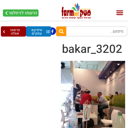
הרשמו לניוזלטר
אינדקס
פרסמו
עסקים
אצלנו
bakar_3202