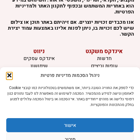
הוא באחריות המשתמש ובכפוף לתקנון האתר ולמדיניות
הפרטיות.
אנו מכבדים זכויות יוצרים. אם זיהיתם באתר תוכן או צילום
שיש לכם זכויות בו, ניתן לפנות אלינו באמצעות עמוד יצירת
הקשר.
אינדקס משקנט
ניווט
חדשות
אינדקס עסקים
עופות וביצים
שימושון
בקר וחלב
לוח מודעות
ניהול הסכמות מדיניות פרטיות
דגים
צרו קשר
אצות
כדי לספק את החוויה הטובה ביותר, אנו משתמשים בטכנולוגיות כמו קובצי Cookie
לאחסון וגישה למידע מהמכשיר. הסכמה לשימוש זה מאפשרת לנו לעבד נתונים כגון
בריאות מהחי
דפוסי גלישה או מזהים ייחודיים באתר. אי־הסכמה או ביטול הסכמה עלולים לפגוע
בחלק מהתכונות והפונקציות.
מידע
תקנון
הרשמה לניוזלטר
אישור
פרסמו אצלנו
הצהרת נגישות
סירוב