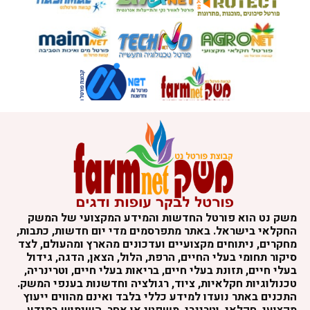
משק נט הוא פורטל החדשות והמידע המקצועי של המשק
החקלאי בישראל. באתר מתפרסמים מדי יום חדשות, כתבות,
מחקרים, ניתוחים מקצועיים ועדכונים מהארץ ומהעולם, לצד
סיקור תחומי בעלי החיים, הרפת, הלול, הצאן, הדגה, גידול
בעלי חיים, תזונת בעלי חיים, בריאות בעלי חיים, וטרינריה,
טכנולוגיות חקלאיות, ציוד, רגולציה וחדשנות בענפי המשק.
התכנים באתר נועדו למידע כללי בלבד ואינם מהווים ייעוץ
מקצועי, חקלאי, וטרינרי, משפטי או אחר. השימוש במידע