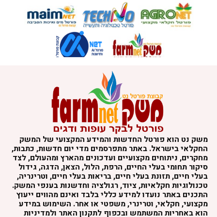
משק נט הוא פורטל החדשות והמידע המקצועי של המשק
החקלאי בישראל. באתר מתפרסמים מדי יום חדשות, כתבות,
מחקרים, ניתוחים מקצועיים ועדכונים מהארץ ומהעולם, לצד
סיקור תחומי בעלי החיים, הרפת, הלול, הצאן, הדגה, גידול
בעלי חיים, תזונת בעלי חיים, בריאות בעלי חיים, וטרינריה,
טכנולוגיות חקלאיות, ציוד, רגולציה וחדשנות בענפי המשק.
התכנים באתר נועדו למידע כללי בלבד ואינם מהווים ייעוץ
מקצועי, חקלאי, וטרינרי, משפטי או אחר. השימוש במידע
הוא באחריות המשתמש ובכפוף לתקנון האתר ולמדיניות