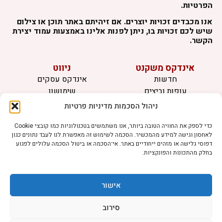
הפרטיות.
אנו מכבדים זכויות יוצרים. אם זיהיתם באתר תוכן או צילום
שיש לכם זכויות בו, ניתן לפנות אלינו באמצעות עמוד יצירת
הקשר.
אינדקס משקנט
ניווט
חדשות
אינדקס עסקים
עופות וביצים
שימושון
בקר וחלב
לוח מודעות
ניהול הסכמות מדיניות פרטיות
דגים
צרו קשר
אצות
כדי לספק את החוויה הטובה ביותר, אנו משתמשים בטכנולוגיות כמו קובצי Cookie
לאחסון וגישה למידע מהמכשיר. הסכמה לשימוש זה מאפשרת לנו לעבד נתונים כגון
בריאות מהחי
דפוסי גלישה או מזהים ייחודיים באתר. אי־הסכמה או ביטול הסכמה עלולים לפגוע
בחלק מהתכונות והפונקציות.
מידע
תקנון
הרשמה לניוזלטר
אישור
פרסמו אצלנו
הצהרת נגישות
סירוב
הצהרת פרטיות