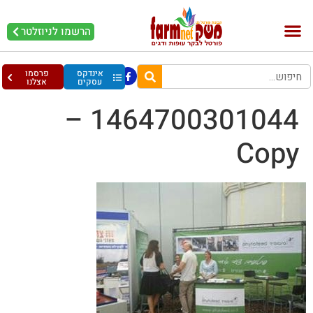
הרשמו לניוזלטר
אינדקס
פרסמו
עסקים
אצלנו
1464700301044 –
Copy