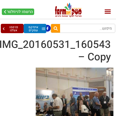
הרשמו לניוזלטר
אינדקס
פרסמו
עסקים
אצלנו
IMG_20160531_160543
– Copy