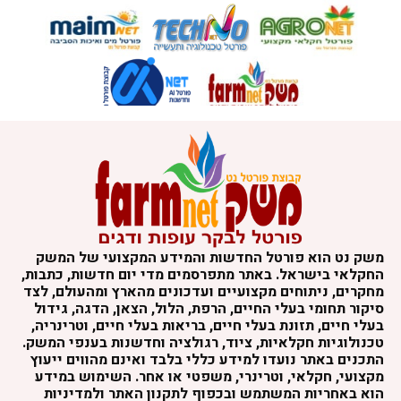
משק נט הוא פורטל החדשות והמידע המקצועי של המשק
החקלאי בישראל. באתר מתפרסמים מדי יום חדשות, כתבות,
מחקרים, ניתוחים מקצועיים ועדכונים מהארץ ומהעולם, לצד
סיקור תחומי בעלי החיים, הרפת, הלול, הצאן, הדגה, גידול
בעלי חיים, תזונת בעלי חיים, בריאות בעלי חיים, וטרינריה,
טכנולוגיות חקלאיות, ציוד, רגולציה וחדשנות בענפי המשק.
התכנים באתר נועדו למידע כללי בלבד ואינם מהווים ייעוץ
מקצועי, חקלאי, וטרינרי, משפטי או אחר. השימוש במידע
הוא באחריות המשתמש ובכפוף לתקנון האתר ולמדיניות