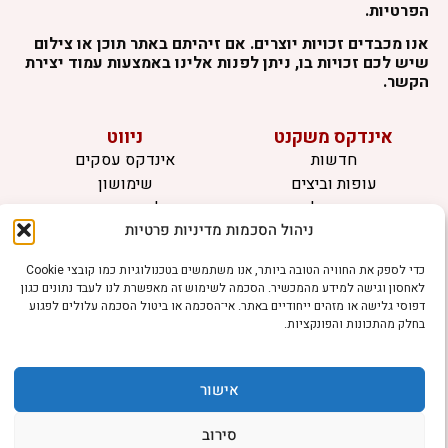
הפרטיות.
אנו מכבדים זכויות יוצרים. אם זיהיתם באתר תוכן או צילום
שיש לכם זכויות בו, ניתן לפנות אלינו באמצעות עמוד יצירת
הקשר.
אינדקס משקנט
ניווט
חדשות
אינדקס עסקים
עופות וביצים
שימושון
בקר וחלב
לוח מודעות
ניהול הסכמות מדיניות פרטיות
דגים
צרו קשר
אצות
כדי לספק את החוויה הטובה ביותר, אנו משתמשים בטכנולוגיות כמו קובצי Cookie
בריאות מהחי
לאחסון וגישה למידע מהמכשיר. הסכמה לשימוש זה מאפשרת לנו לעבד נתונים כגון
דפוסי גלישה או מזהים ייחודיים באתר. אי־הסכמה או ביטול הסכמה עלולים לפגוע
מידע
בחלק מהתכונות והפונקציות.
תקנון
הרשמה לניוזלטר
אישור
פרסמו אצלנו
הצהרת נגישות
סירוב
הצהרת פרטיות