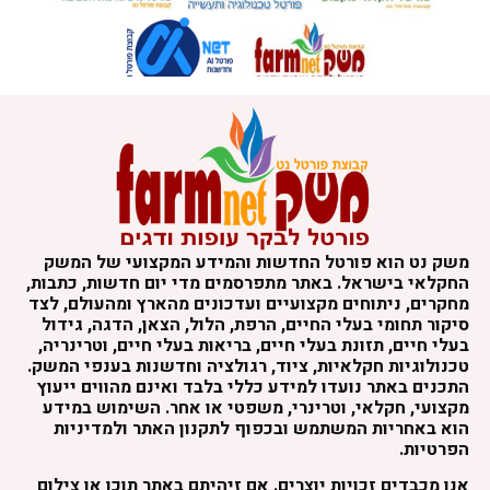
משק נט הוא פורטל החדשות והמידע המקצועי של המשק
החקלאי בישראל. באתר מתפרסמים מדי יום חדשות, כתבות,
מחקרים, ניתוחים מקצועיים ועדכונים מהארץ ומהעולם, לצד
סיקור תחומי בעלי החיים, הרפת, הלול, הצאן, הדגה, גידול
בעלי חיים, תזונת בעלי חיים, בריאות בעלי חיים, וטרינריה,
טכנולוגיות חקלאיות, ציוד, רגולציה וחדשנות בענפי המשק.
התכנים באתר נועדו למידע כללי בלבד ואינם מהווים ייעוץ
מקצועי, חקלאי, וטרינרי, משפטי או אחר. השימוש במידע
הוא באחריות המשתמש ובכפוף לתקנון האתר ולמדיניות
הפרטיות.
אנו מכבדים זכויות יוצרים. אם זיהיתם באתר תוכן או צילום