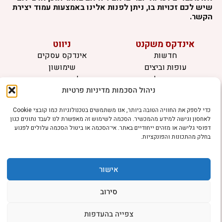
שיש לכם זכויות בו, ניתן לפנות אלינו באמצעות עמוד יצירת
הקשר.
אינדקס משקנט
ניווט
חדשות
אינדקס עסקים
עופות וביצים
שימושון
בקר וחלב
לוח מודעות
ניהול הסכמות מדיניות פרטיות
דגים
צרו קשר
אצות
כדי לספק את החוויה הטובה ביותר, אנו משתמשים בטכנולוגיות כמו קובצי Cookie
בריאות מהחי
לאחסון וגישה למידע מהמכשיר. הסכמה לשימוש זה מאפשרת לנו לעבד נתונים כגון
דפוסי גלישה או מזהים ייחודיים באתר. אי־הסכמה או ביטול הסכמה עלולים לפגוע
מידע
בחלק מהתכונות והפונקציות.
תקנון
הרשמה לניוזלטר
אישור
פרסמו אצלנו
הצהרת נגישות
סירוב
הצהרת פרטיות
צפייה בהעדפות