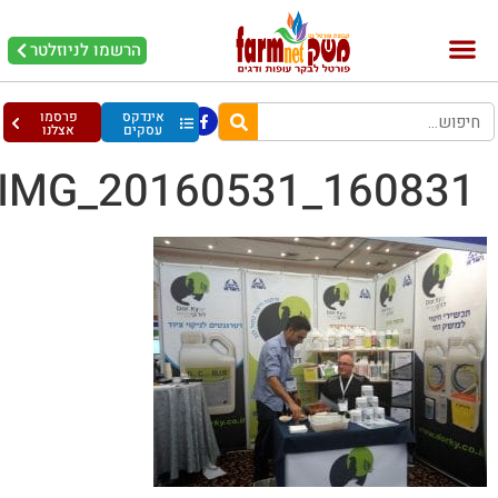
הרשמו לניוזלטר
אינדקס
פרסמו
עסקים
אצלנו
IMG_20160531_160831