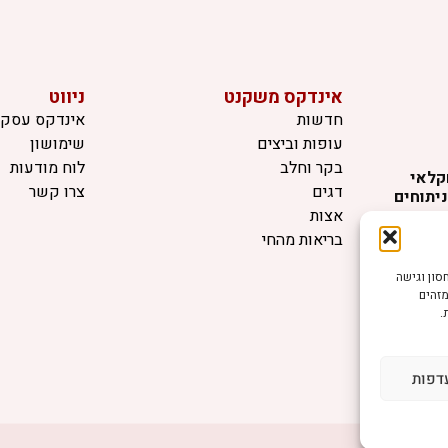
אינדקס משקנט
ניווט
חדשות
אינדקס עסקי
עופות וביצים
שימושון
בקר וחלב
לוח מודעות
קלאי
דגים
צרו קשר
יתוחים
החיים,
אצות
 בריאות
בריאות מהחי
דשנות
ווים ייעוץ
ה ביותר, אנו משתמשים בטכנולוגיות כמו קובצי Cookie לאחסון וגישה
א באחריות
מזהים
.
שיש לכם
דפות