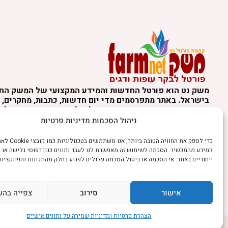
משק נט הוא פורטל החדשות והמידע המקצועי של המשק הח
בישראל. באתר מתפרסמים מדי יום חדשות, כתבות, מחקרים, נ
מקצועיים ועדכונים מהארץ ומהעולם, לצד סיקור תחומי בעלי 
הרפת, הלול, הצאן, הדגה, גידול בעלי חיים, תזונת בעלי חיים,
ניהול הסכמות מדיניות פרטיות
בעלי חיים, וטרינריה, טכנולוגיות חקלאיות, ציוד, רגולציה וח
בענפי המשק. התכנים באתר נועדו למידע כללי בלבד ואינם מה
כדי לספק את החוויה הטוב
מקצועי, חקלאי, וטרינרי, משפטי או אחר. השימוש במידע הו
למידע מהמכשיר. הסכמה לשימוש זה מאפשרת לנו לעבד נתונים כגון דפוסי גלישה או 
המשתמש ובכפוף לתקנון האתר ולמדיניות הפרטיות.
ייחודיים באתר. אי־הסכמה או ביטול הסכמה עלולים לפגוע בחלק מהתכונות והפונקציות
אנו מכבדים זכויות יוצרים. אם זיהיתם באתר תוכן או צילום 
זכויות בו, ניתן לפנות אלינו באמצעות עמוד יצירת הקשר.
אישור
סירוב
צפייה בהע
הצהרת פרטיות ומדיניות שמירה על נתונים אישיים
©כל הזכויות שמורות למשק נט (נוסד בשנת 2011)