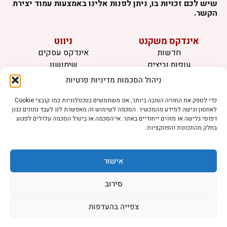
שיש לכם זכויות בו, ניתן לפנות אלינו באמצעות עמוד יצירת
הקשר.
אינדקס משקנט
ניווט
חדשות
אינדקס עסקים
עופות וביצים
שימושון
בקר וחלב
לוח מודעות
ניהול הסכמות מדיניות פרטיות
דגים
צרו קשר
אצות
כדי לספק את החוויה הטובה ביותר, אנו משתמשים בטכנולוגיות כמו קובצי Cookie
לאחסון וגישה למידע מהמכשיר. הסכמה לשימוש זה מאפשרת לנו לעבד נתונים כגון
בריאות מהחי
דפוסי גלישה או מזהים ייחודיים באתר. אי־הסכמה או ביטול הסכמה עלולים לפגוע
בחלק מהתכונות והפונקציות.
מידע
תקנון
הרשמה לניוזלטר
אישור
פרסמו אצלנו
הצהרת נגישות
סירוב
הצהרת פרטיות
צפייה בהעדפות