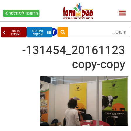
הרשמו לניוזלטר
אינדקס
פרסמו
עסקים
אצלנו
20161123_131454-
copy-copy