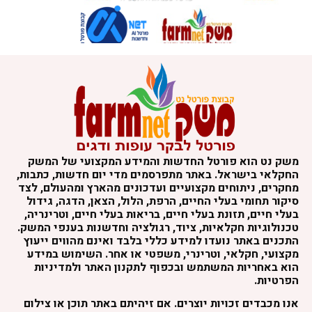
משק נט הוא פורטל החדשות והמידע המקצועי של המשק
החקלאי בישראל. באתר מתפרסמים מדי יום חדשות, כתבות,
מחקרים, ניתוחים מקצועיים ועדכונים מהארץ ומהעולם, לצד
סיקור תחומי בעלי החיים, הרפת, הלול, הצאן, הדגה, גידול
בעלי חיים, תזונת בעלי חיים, בריאות בעלי חיים, וטרינריה,
טכנולוגיות חקלאיות, ציוד, רגולציה וחדשנות בענפי המשק.
התכנים באתר נועדו למידע כללי בלבד ואינם מהווים ייעוץ
מקצועי, חקלאי, וטרינרי, משפטי או אחר. השימוש במידע
הוא באחריות המשתמש ובכפוף לתקנון האתר ולמדיניות
הפרטיות.
אנו מכבדים זכויות יוצרים. אם זיהיתם באתר תוכן או צילום