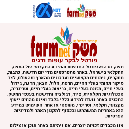
משק נט הוא פורטל החדשות והמידע המקצועי של המשק
החקלאי בישראל. באתר מתפרסמים מדי יום חדשות, כתבות,
מחקרים, ניתוחים מקצועיים ועדכונים מהארץ ומהעולם, לצד
סיקור תחומי בעלי החיים, הרפת, הלול, הצאן, הדגה, גידול
בעלי חיים, תזונת בעלי חיים, בריאות בעלי חיים, וטרינריה,
טכנולוגיות חקלאיות, ציוד, רגולציה וחדשנות בענפי המשק.
התכנים באתר נועדו למידע כללי בלבד ואינם מהווים ייעוץ
מקצועי, חקלאי, וטרינרי, משפטי או אחר. השימוש במידע
הוא באחריות המשתמש ובכפוף לתקנון האתר ולמדיניות
הפרטיות.
אנו מכבדים זכויות יוצרים. אם זיהיתם באתר תוכן או צילום