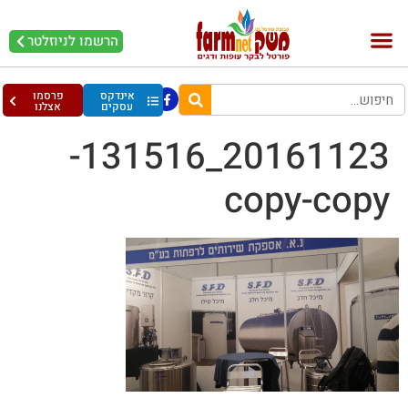
הרשמו לניוזלטר
אינדקס
פרסמו
עסקים
אצלנו
20161123_131516-
copy-copy