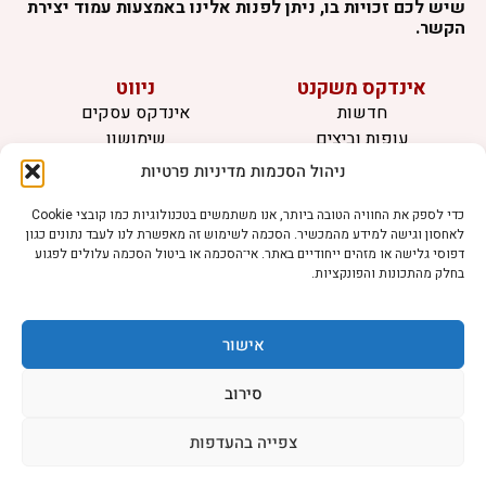
שיש לכם זכויות בו, ניתן לפנות אלינו באמצעות עמוד יצירת
הקשר.
אינדקס משקנט
ניווט
חדשות
אינדקס עסקים
עופות וביצים
שימושון
בקר וחלב
לוח מודעות
ניהול הסכמות מדיניות פרטיות
דגים
צרו קשר
אצות
כדי לספק את החוויה הטובה ביותר, אנו משתמשים בטכנולוגיות כמו קובצי Cookie
לאחסון וגישה למידע מהמכשיר. הסכמה לשימוש זה מאפשרת לנו לעבד נתונים כגון
בריאות מהחי
דפוסי גלישה או מזהים ייחודיים באתר. אי־הסכמה או ביטול הסכמה עלולים לפגוע
בחלק מהתכונות והפונקציות.
מידע
תקנון
הרשמה לניוזלטר
אישור
פרסמו אצלנו
הצהרת נגישות
סירוב
הצהרת פרטיות
צפייה בהעדפות