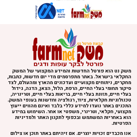
משק נט הוא פורטל החדשות והמידע המקצועי של המשק
החקלאי בישראל. באתר מתפרסמים מדי יום חדשות, כתבות,
מחקרים, ניתוחים מקצועיים ועדכונים מהארץ ומהעולם, לצד
סיקור תחומי בעלי החיים, הרפת, הלול, הצאן, הדגה, גידול
בעלי חיים, תזונת בעלי חיים, בריאות בעלי חיים, וטרינריה,
טכנולוגיות חקלאיות, ציוד, רגולציה וחדשנות בענפי המשק.
התכנים באתר נועדו למידע כללי בלבד ואינם מהווים ייעוץ
מקצועי, חקלאי, וטרינרי, משפטי או אחר. השימוש במידע
הוא באחריות המשתמש ובכפוף לתקנון האתר ולמדיניות
הפרטיות.
אנו מכבדים זכויות יוצרים. אם זיהיתם באתר תוכן או צילום