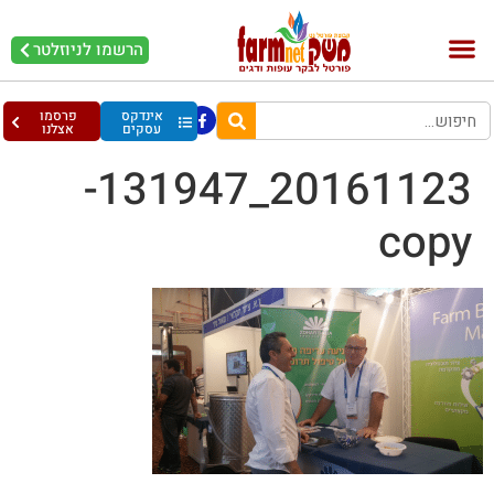
הרשמו לניוזלטר
אינדקס
פרסמו
עסקים
אצלנו
20161123_131947-
copy