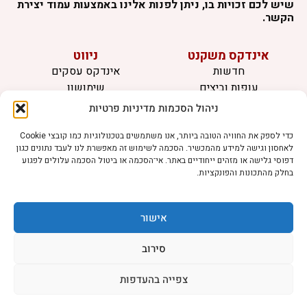
שיש לכם זכויות בו, ניתן לפנות אלינו באמצעות עמוד יצירת
הקשר.
אינדקס משקנט
ניווט
חדשות
אינדקס עסקים
עופות וביצים
שימושון
בקר וחלב
לוח מודעות
ניהול הסכמות מדיניות פרטיות
דגים
צרו קשר
אצות
כדי לספק את החוויה הטובה ביותר, אנו משתמשים בטכנולוגיות כמו קובצי Cookie
לאחסון וגישה למידע מהמכשיר. הסכמה לשימוש זה מאפשרת לנו לעבד נתונים כגון
בריאות מהחי
דפוסי גלישה או מזהים ייחודיים באתר. אי־הסכמה או ביטול הסכמה עלולים לפגוע
בחלק מהתכונות והפונקציות.
מידע
תקנון
הרשמה לניוזלטר
אישור
פרסמו אצלנו
הצהרת נגישות
סירוב
הצהרת פרטיות
צפייה בהעדפות