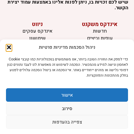
שיש לכם זכויות בו, ניתן לפנות אלינו באמצעות עמוד יצירת
הקשר.
אינדקס משקנט
ניווט
חדשות
אינדקס עסקים
עופות וביצים
שימושון
בקר וחלב
לוח מודעות
ניהול הסכמות מדיניות פרטיות
דגים
צרו קשר
אצות
כדי לספק את החוויה הטובה ביותר, אנו משתמשים בטכנולוגיות כמו קובצי Cookie
לאחסון וגישה למידע מהמכשיר. הסכמה לשימוש זה מאפשרת לנו לעבד נתונים כגון
בריאות מהחי
דפוסי גלישה או מזהים ייחודיים באתר. אי־הסכמה או ביטול הסכמה עלולים לפגוע
בחלק מהתכונות והפונקציות.
מידע
תקנון
הרשמה לניוזלטר
אישור
פרסמו אצלנו
הצהרת נגישות
סירוב
הצהרת פרטיות
צפייה בהעדפות