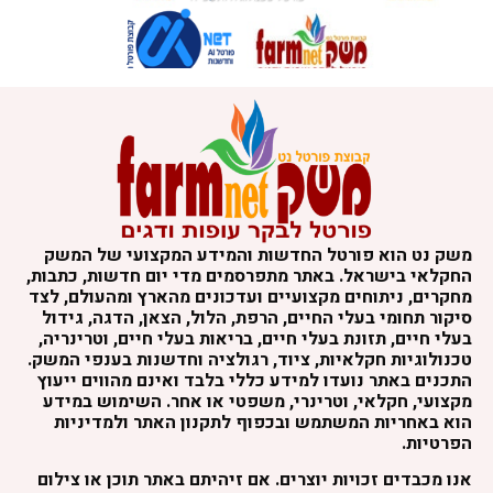
משק נט הוא פורטל החדשות והמידע המקצועי של המשק
החקלאי בישראל. באתר מתפרסמים מדי יום חדשות, כתבות,
מחקרים, ניתוחים מקצועיים ועדכונים מהארץ ומהעולם, לצד
סיקור תחומי בעלי החיים, הרפת, הלול, הצאן, הדגה, גידול
בעלי חיים, תזונת בעלי חיים, בריאות בעלי חיים, וטרינריה,
טכנולוגיות חקלאיות, ציוד, רגולציה וחדשנות בענפי המשק.
התכנים באתר נועדו למידע כללי בלבד ואינם מהווים ייעוץ
מקצועי, חקלאי, וטרינרי, משפטי או אחר. השימוש במידע
הוא באחריות המשתמש ובכפוף לתקנון האתר ולמדיניות
הפרטיות.
אנו מכבדים זכויות יוצרים. אם זיהיתם באתר תוכן או צילום