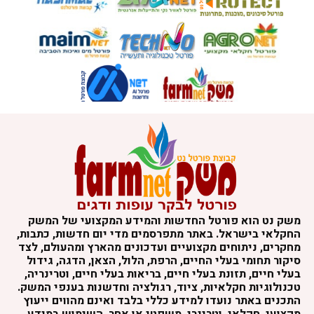
משק נט הוא פורטל החדשות והמידע המקצועי של המשק
החקלאי בישראל. באתר מתפרסמים מדי יום חדשות, כתבות,
מחקרים, ניתוחים מקצועיים ועדכונים מהארץ ומהעולם, לצד
סיקור תחומי בעלי החיים, הרפת, הלול, הצאן, הדגה, גידול
בעלי חיים, תזונת בעלי חיים, בריאות בעלי חיים, וטרינריה,
טכנולוגיות חקלאיות, ציוד, רגולציה וחדשנות בענפי המשק.
התכנים באתר נועדו למידע כללי בלבד ואינם מהווים ייעוץ
מקצועי, חקלאי, וטרינרי, משפטי או אחר. השימוש במידע