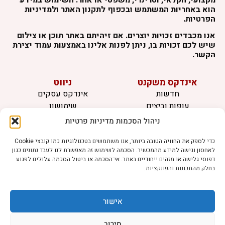
הוא באחריות המשתמש ובכפוף לתקנון האתר ולמדיניות
הפרטיות.
אנו מכבדים זכויות יוצרים. אם זיהיתם באתר תוכן או צילום
שיש לכם זכויות בו, ניתן לפנות אלינו באמצעות עמוד יצירת
הקשר.
אינדקס משקנט
ניווט
חדשות
אינדקס עסקים
עופות וביצים
שימושון
בקר וחלב
לוח מודעות
ניהול הסכמות מדיניות פרטיות
דגים
צרו קשר
אצות
כדי לספק את החוויה הטובה ביותר, אנו משתמשים בטכנולוגיות כמו קובצי Cookie
לאחסון וגישה למידע מהמכשיר. הסכמה לשימוש זה מאפשרת לנו לעבד נתונים כגון
בריאות מהחי
דפוסי גלישה או מזהים ייחודיים באתר. אי־הסכמה או ביטול הסכמה עלולים לפגוע
בחלק מהתכונות והפונקציות.
מידע
תקנון
הרשמה לניוזלטר
אישור
פרסמו אצלנו
הצהרת נגישות
סירוב