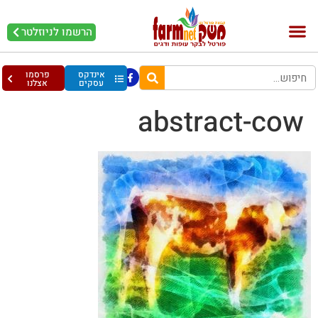
הרשמו לניוזלטר
אינדקס
פרסמו
עסקים
אצלנו
abstract-cow