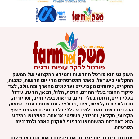
משק נט הוא פורטל החדשות והמידע המקצועי של המשק
החקלאי בישראל. באתר מתפרסמים מדי יום חדשות, כתבות,
מחקרים, ניתוחים מקצועיים ועדכונים מהארץ ומהעולם, לצד
סיקור תחומי בעלי החיים, הרפת, הלול, הצאן, הדגה, גידול
בעלי חיים, תזונת בעלי חיים, בריאות בעלי חיים, וטרינריה,
טכנולוגיות חקלאיות, ציוד, רגולציה וחדשנות בענפי המשק.
התכנים באתר נועדו למידע כללי בלבד ואינם מהווים ייעוץ
מקצועי, חקלאי, וטרינרי, משפטי או אחר. השימוש במידע
הוא באחריות המשתמש ובכפוף לתקנון האתר ולמדיניות
הפרטיות.
אנו מכבדים זכויות יוצרים. אם זיהיתם באתר תוכן או צילום