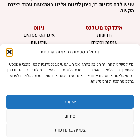
שיש לכם זכויות בו, ניתן לפנות אלינו באמצעות עמוד יצירת
הקשר.
אינדקס משקנט
ניווט
חדשות
אינדקס עסקים
עופות וביצים
שימושון
בקר וחלב
לוח מודעות
ניהול הסכמות מדיניות פרטיות
דגים
צרו קשר
אצות
כדי לספק את החוויה הטובה ביותר, אנו משתמשים בטכנולוגיות כמו קובצי Cookie
לאחסון וגישה למידע מהמכשיר. הסכמה לשימוש זה מאפשרת לנו לעבד נתונים כגון
בריאות מהחי
דפוסי גלישה או מזהים ייחודיים באתר. אי־הסכמה או ביטול הסכמה עלולים לפגוע
בחלק מהתכונות והפונקציות.
מידע
תקנון
הרשמה לניוזלטר
אישור
פרסמו אצלנו
הצהרת נגישות
סירוב
הצהרת פרטיות
צפייה בהעדפות