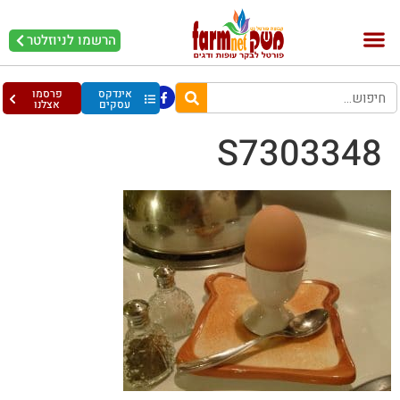
הרשמו לניוזלטר
אינדקס
פרסמו
עסקים
אצלנו
S7303348