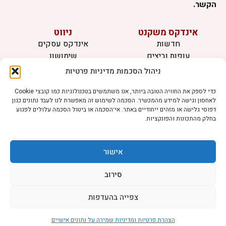
הקשר.
אינדקס משקנט
ניווט
חדשות
אינדקס עסקים
עופות וביצים
שימושון
בקר וחלב
לוח מודעות
ניהול הסכמות מדיניות פרטיות
דגים
צרו קשר
אצות
כדי לספק את החוויה הטובה ביותר, אנו משתמשים בטכנולוגיות כמו קובצי Cookie
לאחסון וגישה למידע מהמכשיר. הסכמה לשימוש זה מאפשרת לנו לעבד נתונים כגון
בריאות מהחי
דפוסי גלישה או מזהים ייחודיים באתר. אי־הסכמה או ביטול הסכמה עלולים לפגוע
בחלק מהתכונות והפונקציות.
מידע
תקנון
הרשמה לניוזלטר
אישור
פרסמו אצלנו
הצהרת נגישות
סירוב
הצהרת פרטיות
צפייה בהעדפות
הצהרת פרטיות ומדיניות שמירה על נתונים אישיים
©כל הזכויות שמורות למשק נט (נוסד בשנת 2011)
דיביין אתרים