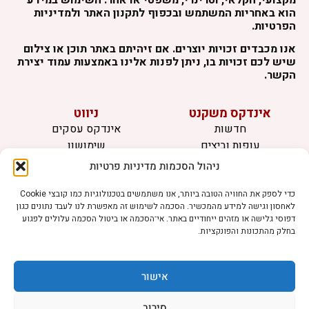
הוא באחריות המשתמש ובכפוף לתקנון האתר ולמדיניות
הפרטיות.
אנו מכבדים זכויות יוצרים. אם זיהיתם באתר תוכן או צילום
שיש לכם זכויות בו, ניתן לפנות אלינו באמצעות עמוד יצירת
הקשר.
אינדקס משקנט
ניווט
חדשות
אינדקס עסקים
עופות וביצים
שימושון
בקר וחלב
לוח מודעות
ניהול הסכמות מדיניות פרטיות
דגים
צרו קשר
אצות
כדי לספק את החוויה הטובה ביותר, אנו משתמשים בטכנולוגיות כמו קובצי Cookie
לאחסון וגישה למידע מהמכשיר. הסכמה לשימוש זה מאפשרת לנו לעבד נתונים כגון
בריאות מהחי
דפוסי גלישה או מזהים ייחודיים באתר. אי־הסכמה או ביטול הסכמה עלולים לפגוע
בחלק מהתכונות והפונקציות.
מידע
תקנון
הרשמה לניוזלטר
אישור
פרסמו אצלנו
הצהרת נגישות
סירוב