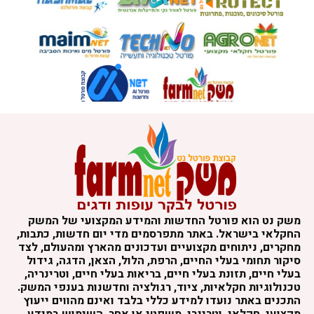
משק נט הוא פורטל החדשות והמידע המקצועי של המשק
החקלאי בישראל. באתר מתפרסמים מדי יום חדשות, כתבות,
מחקרים, ניתוחים מקצועיים ועדכונים מהארץ ומהעולם, לצד
סיקור תחומי בעלי החיים, הרפת, הלול, הצאן, הדגה, גידול
בעלי חיים, תזונת בעלי חיים, בריאות בעלי חיים, וטרינריה,
טכנולוגיות חקלאיות, ציוד, רגולציה וחדשנות בענפי המשק.
התכנים באתר נועדו למידע כללי בלבד ואינם מהווים ייעוץ
מקצועי, חקלאי, וטרינרי, משפטי או אחר. השימוש במידע