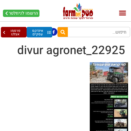
הרשמו לניוזלטר
אינדקס
פרסמו
עסקים
אצלנו
22925_divur agronet