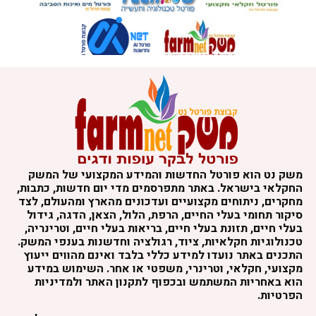
משק נט הוא פורטל החדשות והמידע המקצועי של המשק
החקלאי בישראל. באתר מתפרסמים מדי יום חדשות, כתבות,
מחקרים, ניתוחים מקצועיים ועדכונים מהארץ ומהעולם, לצד
סיקור תחומי בעלי החיים, הרפת, הלול, הצאן, הדגה, גידול
בעלי חיים, תזונת בעלי חיים, בריאות בעלי חיים, וטרינריה,
טכנולוגיות חקלאיות, ציוד, רגולציה וחדשנות בענפי המשק.
התכנים באתר נועדו למידע כללי בלבד ואינם מהווים ייעוץ
מקצועי, חקלאי, וטרינרי, משפטי או אחר. השימוש במידע
הוא באחריות המשתמש ובכפוף לתקנון האתר ולמדיניות
הפרטיות.