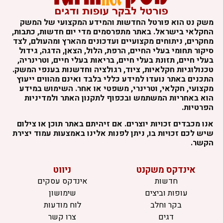
משק נט הוא פורטל החדשות והמידע המקצועי של המשק
החקלאי בישראל. באתר מתפרסמים מדי יום חדשות, כתבות,
מחקרים, ניתוחים מקצועיים ועדכונים מהארץ ומהעולם, לצד
סיקור תחומי בעלי החיים, הרפת, הלול, הצאן, הדגה, גידול
בעלי חיים, תזונת בעלי חיים, בריאות בעלי חיים, וטרינריה,
טכנולוגיות חקלאיות, ציוד, רגולציה וחדשנות בענפי המשק.
התכנים באתר נועדו למידע כללי בלבד ואינם מהווים ייעוץ
מקצועי, חקלאי, וטרינרי, משפטי או אחר. השימוש במידע
הוא באחריות המשתמש ובכפוף לתקנון האתר ולמדיניות
הפרטיות.
אנו מכבדים זכויות יוצרים. אם זיהיתם באתר תוכן או צילום
שיש לכם זכויות בו, ניתן לפנות אלינו באמצעות עמוד יצירת
הקשר.
אינדקס משקנט
ניווט
חדשות
אינדקס עסקים
עופות וביצים
שימושון
בקר וחלב
לוח מודעות
דגים
צרו קשר