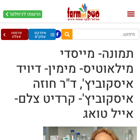
הרשמו לניוזלטר
בקר וחלב
בריאות מהחי
עופות וביצים
אינדקס
פרסמו
עסקים
אצלנו
תמונה- מייסדי
מילאוטיס- מימין- דיויד
איסקוביץ', ד"ר חוזה
איסקוביץ'- קרדיט צלם-
אייל טואג