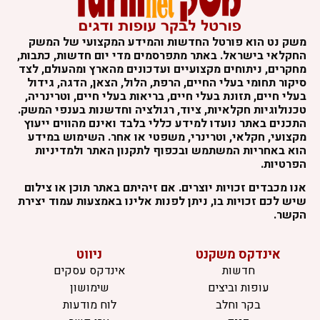
משק נט הוא פורטל החדשות והמידע המקצועי של המשק
החקלאי בישראל. באתר מתפרסמים מדי יום חדשות, כתבות,
מחקרים, ניתוחים מקצועיים ועדכונים מהארץ ומהעולם, לצד
סיקור תחומי בעלי החיים, הרפת, הלול, הצאן, הדגה, גידול
בעלי חיים, תזונת בעלי חיים, בריאות בעלי חיים, וטרינריה,
טכנולוגיות חקלאיות, ציוד, רגולציה וחדשנות בענפי המשק.
התכנים באתר נועדו למידע כללי בלבד ואינם מהווים ייעוץ
מקצועי, חקלאי, וטרינרי, משפטי או אחר. השימוש במידע
הוא באחריות המשתמש ובכפוף לתקנון האתר ולמדיניות
הפרטיות.
אנו מכבדים זכויות יוצרים. אם זיהיתם באתר תוכן או צילום
שיש לכם זכויות בו, ניתן לפנות אלינו באמצעות עמוד יצירת
הקשר.
אינדקס משקנט
ניווט
חדשות
אינדקס עסקים
עופות וביצים
שימושון
בקר וחלב
לוח מודעות