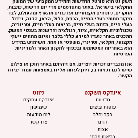
משק נט הוא פורטל החדשות והמידע המקצועי של המשק
החקלאי בישראל. באתר מתפרסמים מדי יום חדשות, כתבות,
מחקרים, ניתוחים מקצועיים ועדכונים מהארץ ומהעולם, לצד
סיקור תחומי בעלי החיים, הרפת, הלול, הצאן, הדגה, גידול
בעלי חיים, תזונת בעלי חיים, בריאות בעלי חיים, וטרינריה,
טכנולוגיות חקלאיות, ציוד, רגולציה וחדשנות בענפי המשק.
התכנים באתר נועדו למידע כללי בלבד ואינם מהווים ייעוץ
מקצועי, חקלאי, וטרינרי, משפטי או אחר. השימוש במידע
הוא באחריות המשתמש ובכפוף לתקנון האתר ולמדיניות
הפרטיות.
אנו מכבדים זכויות יוצרים. אם זיהיתם באתר תוכן או צילום
שיש לכם זכויות בו, ניתן לפנות אלינו באמצעות עמוד יצירת
הקשר.
אינדקס משקנט
ניווט
חדשות
אינדקס עסקים
עופות וביצים
שימושון
בקר וחלב
לוח מודעות
דגים
צרו קשר
אצות
בריאות מהחי