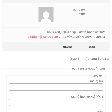
תם עייטה
אורח
למכירה מכסת ביצים – קרוב ל- 400,000 ביצים.
בהצעה מתאימה נא לפנות אליי למייל
aitattam@yahoo.com
מאת
תגובות
מוצגות 1 תגובות (מתוך 1 סה״כ)
מענה ל־מכסת ביצים למכירה
פרטים:
שם (חובה):
דוא"ל (לא יפורסם) (חובה):