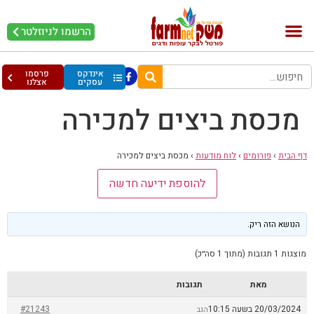
הרשמו לניוזלטר
בקר וחלב
בריאות מהחי
עופות וביצים
אינדקס
פרסמו
עסקים
אצלנו
מכסת ביצים למכירה
דף הבית
›
פורומים
›
לוח מודעות
›
מכסת ביצים למכירה
להוספת ידיעה חדשה
הנושא הזה ריק.
מוצגות 1 תגובות (מתוך 1 סה״כ)
מאת
תגובות
20/03/2024 בשעה 10:15
#21243
הגב