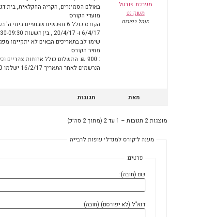
מערכת פורטל
באולם הסמינרים, הקריה החקלאית, בית דגן
משק נט
מועדי הקורס
מנהל בפורום
הקורס כולל 6 מפגשים שבועיים בימי ה' בשבוע, בתאריכים: 2/3/17 , 9/3/17 , 16/3/17 , 30/3/17 ,
6/4/17 ו- 20/4/17 , בין השעות 15:30-09:30 .
שימו לב בתאריכים הבאים לא יתקיימו מפגשים: 23/3/17 ו- 7
מחיר הקורס
: 900 ₪. התשלום כולל ארוחות צהריים וכיבוד קל.
הנרשמים לאחר התאריך 16/2/17 ישלמו 1,000 ₪ בגין רישום מאוחר.
מאת
תגובות
מוצגות 2 תגובות – 1 עד 2 (מתוך 2 סה״כ)
מענה ל־קורס למגדלי עופות לרבייה
פרטים:
שם (חובה):
דוא"ל (לא יפורסם) (חובה):