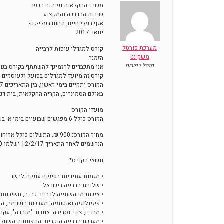
משרד החקלאות ופיתוח הכפר
שירות ההדרכה והמקצוע
אגף בעלי חיים, תחום בעלי-כנף
ינואר 2017
מערכת פורטל
קורס למגדלי עופות לרבייה
משק נט
הזמנה
מנהל בפורום
אנו מתכבדים להזמינך להשתתף בקורס בנושא
קורס זה מיועד למגדלים בפועל ולעוסקים בע
הקורס יתקיים בימי ראשון, בין התאריכים 2/4/17-26/2/17
באולם הסמינרים, הקריה החקלאית, בית דגן
מועדי הקורס
הקורס כולל 6 מפגשים שבועיים בימי א' בשבוע, בתאריכים: 26/2/17, 5/3/17, 12/3/17, 19/3/17, 26/3/17, 2/4/17, בין השעות 15:00-09:00.
מחיר הקורס: 900 ₪. התשלום כולל ארוחות צהריים וכיבוד קל.
הנרשמים לאחר התאריך 12/2/17 ישלמו 1,000 ₪ בגין רישום מאוחר.
נושאי הקורס*
• מגמות עתידיות בטיפוח עופות לבשר
• שלוחת הרבייה בישראל
• איכות מי השתייה לרבייה כבדה, חשיבותם
• פיזיולוגיה ואנטומיה: מערכות הנשימה, הד
• מבנים, ציוד וסביבה: אוורור "מנהרה", עקר
• מערכת הרבייה הנקבית: התפתחות השחלו