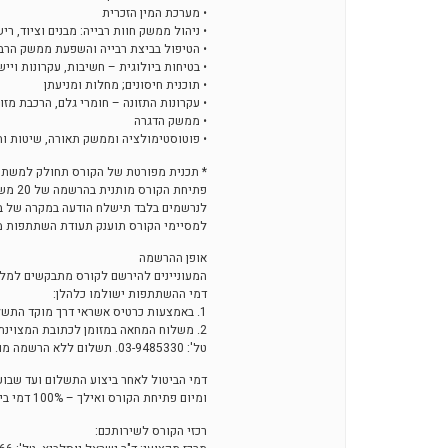
• מערכת המין הזכרית
• ניהול ממשק חוות רבייה: מבנים וציוד, ר
• הטיפול בביצת רבייה והשפעת ממשק הרבי
• בטיחות ביולוגית – חשיבות, עקרונות וייש
• תוכנית חיסונים; מחלות ומניעתן
• עקרונות התזונה – חומרי גלם, הרכבת מזון
• ממשק הדגרה
• פוטוסטימולציה וממשק תאורה, שיטות ות
* תכנית מפורטת של הקורס תחולק למשתתפ
פתיחת הקורס מותנית בהרשמה של 20 משתתפים לפחות.
לנרשמים בלבד תישלח הודעה במקרה של בי
למסיימי הקורס תוענק תעודת השתתפות 
אופן ההרשמה
המעוניינים להירשם לקורס מתבקשים למלא
דמי ההשתתפות ישולמו כלהלן:
1. באמצעות כרטיס אשראי דרך מוקד התשלומים ליוסי יוסף, טל': 03-9485330
2. משלוח המחאה במזומן לכתובת המצוינת בספח. יש להירשם מראש אצל יוסי יוסף,
טל': 03-9485330. תשלום ללא הרשמה מוקדמת אינו מבטיח את השתתפות המשלם!
דמי הביטול לאחר ביצוע התשלום ועד שבוע מיום פתיחת הקורס הם 10% מהתשלום; בשבוע 
ומיום פתיחת הקורס ואילך – 100% דמי ביטול.
רכזי הקורס לשירותכם: