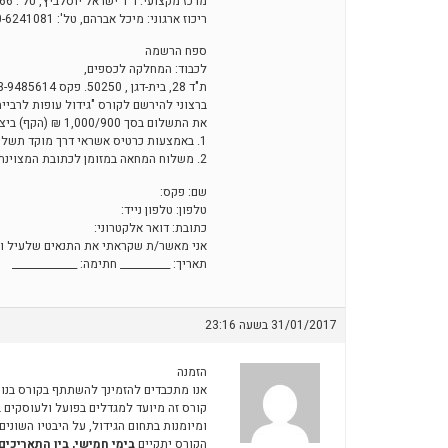
מרכז מקצועי: ד"ר ישראל יוסלביץ, טל': 050-6241566
ריכוז ארגוני: מיכל אברהם, טל': 050-6241081
ספח הרשמה
לכבוד: המחלקה לכספים,
ת"ד 28, בית-דגן , 50250. פקס 03-9485614
ברצוני להירשם לקורס "גידול עופות לרבייה
את התשלום בסך 1,000/900 ₪ (הקף) ביצעתי באופן הבא:
1. באמצעות כרטיס אשראי דרך מוקד תשלומים: 03-9485330.
2. משלוח המחאה במזומן לכתובת המצוינת בספח.
שם: פקס:
טלפון: טלפון נייד:
כתובת: דואר אלקטרוני:
אני מאשר/ת שקראתי את התנאים שלעיל ו
תאריך: __________ חתימה: _____________
31/01/2017 בשעה 23:16
הזמנה
אנו מתכבדים להזמינך להשתתף בקורס בנושא
קורס זה מיועד למגדלים בפועל ולעוסקים בע
ומיומנות בתחום הגידול, על היבטיו השונים.
הקורס יתקיים
בימי חמישי, בין התאריכים 2/3/17 – 0/4/17