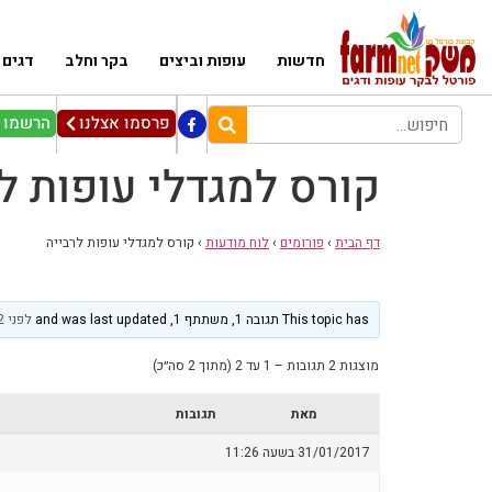
חדשות
עופות וביצים
בקר וחלב
דגים
פרסמו אצלנו
הרשמו ל
קורס למגדלי עופות ל
דף הבית
›
פורומים
›
לוח מודעות
›
קורס למגדלי עופות לרבייה
This topic has תגובה 1, משתתף 1, and was last updated
לפני 2 שנים, 4 חודשים
מוצגות 2 תגובות – 1 עד 2 (מתוך 2 סה״כ)
מאת
תגובות
31/01/2017 בשעה 11:26