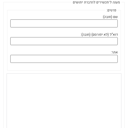
מענה ל־תכשירים להדברת יתושים
פרטים:
שם (חובה):
דוא"ל (לא יפורסם) (חובה):
אתר: