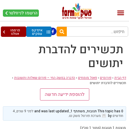
הרשמו לניוזלטר
בקר וחלב
בריאות מהחי
עופות וביצים
אינדקס
פרסמו
עסקים
אצלנו
תכשירים להדברת
יתושים
דף הבית
›
פורומים
›
פאנל מומחים
›
הדברה במשק החי – פורום שאלות ותשובות
›
תכשירים להדברת יתושים
להוספת ידיעה חדשה
This topic has 0 תגובות, משתתף 1, and was last updated
לפני 9 שנים, 4
חודשים
by
מערכת פורטל משק נט
.
מוצגות 1 תגובות (מתוך 1 סה״כ)