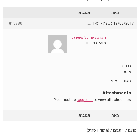
מאת
תגובות
19/03/2017 בשעה 14:17
#13880
הגב
מערכת פורטל משק נט
מנהל בפורום
בקטוש
אוסקר
סאנטור באנגי
Attachments:
You must be
logged in
to view attached files.
מאת
תגובות
מוצגות 1 תגובות (מתוך 1 סה״כ)