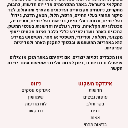
החקלאי בישראל. באתר מתפרסמים מדי יום חדשות, כתבות,
מחקרים, ניתוחים מקצועיים ועדכונים מהארץ ומהעולם, לצד
סיקור תחומי בעלי החיים, הרפת, הלול, הצאן, הדגה, גידול
בעלי חיים, תזונת בעלי חיים, בריאות בעלי חיים, וטרינריה,
טכנולוגיות חקלאיות, ציוד, רגולציה וחדשנות בענפי המשק.
התכנים באתר נועדו למידע כללי בלבד ואינם מהווים ייעוץ
מקצועי, חקלאי, וטרינרי, משפטי או אחר. השימוש במידע
הוא באחריות המשתמש ובכפוף לתקנון האתר ולמדיניות
הפרטיות.
אנו מכבדים זכויות יוצרים. אם זיהיתם באתר תוכן או צילום
שיש לכם זכויות בו, ניתן לפנות אלינו באמצעות עמוד יצירת
הקשר.
אינדקס משקנט
ניווט
חדשות
אינדקס עסקים
עופות וביצים
שימושון
בקר וחלב
לוח מודעות
דגים
צרו קשר
אצות
בריאות מהחי