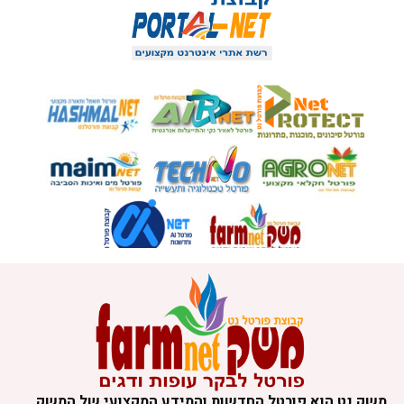
משק נט הוא פורטל החדשות והמידע המקצועי של המשק