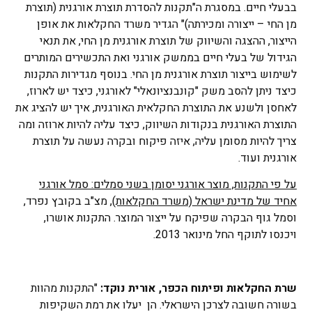
בבעלי חיים. במסגרת ה"תקנות להסדרת תוצרת אורגנית (תוצרת
מן החי – ייצורה ומכירתה)" הגדיר משרד החקלאות את אופן
הייצור, ההצגה והשיווק של תוצרת אורגנית מן החי, את תנאי
הגידול של בעלי חיים בממשק אורגני ואת התכשירים המותרים
לשימוש בייצור תוצרת אורגנית מן החי. בנוסף מגדירות התקנות
כיצד ניתן להסב משק "קונבנציונאלי" לאורגני, כיצד יש לארוז,
לאחסן ולשנע את התוצרת החקלאית האורגנית, איך יש להציג את
התוצרת האורגנית בנקודות השיווק, כיצד עליה להיות ארוזה ומה
צריך להיות מסומן עליה, איזה פיקוח ובקרה נעשה על תוצרת
אורגנית ועוד.
על פי התקנות, מוצר אורגני יסומן בשני סמלים: סמל אורגני
אחיד של מדינת ישראל (משרד החקלאות),
מצ"ב בקובץ נפרד,
וסמל גוף הבקרה שפיקח על ייצור המוצר. התקנות אושרו,
ויכנסו לתוקף החל מינואר 2013.
שרת החקלאות ופיתוח הכפר, אורית נוקד:
"התקנות מהוות
בשורה חשובה לצרכן הישראלי. הן יעלו את רמת השקיפות