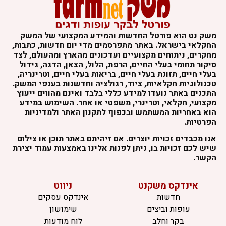
משק נט הוא פורטל החדשות והמידע המקצועי של המשק
החקלאי בישראל. באתר מתפרסמים מדי יום חדשות, כתבות,
מחקרים, ניתוחים מקצועיים ועדכונים מהארץ ומהעולם, לצד
סיקור תחומי בעלי החיים, הרפת, הלול, הצאן, הדגה, גידול
בעלי חיים, תזונת בעלי חיים, בריאות בעלי חיים, וטרינריה,
טכנולוגיות חקלאיות, ציוד, רגולציה וחדשנות בענפי המשק.
התכנים באתר נועדו למידע כללי בלבד ואינם מהווים ייעוץ
מקצועי, חקלאי, וטרינרי, משפטי או אחר. השימוש במידע
הוא באחריות המשתמש ובכפוף לתקנון האתר ולמדיניות
הפרטיות.
אנו מכבדים זכויות יוצרים. אם זיהיתם באתר תוכן או צילום
שיש לכם זכויות בו, ניתן לפנות אלינו באמצעות עמוד יצירת
הקשר.
אינדקס משקנט
ניווט
חדשות
אינדקס עסקים
עופות וביצים
שימושון
בקר וחלב
לוח מודעות