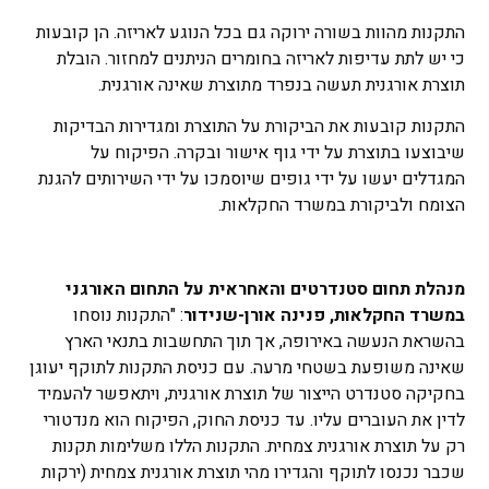
התקנות מהוות בשורה ירוקה גם בכל הנוגע לאריזה. הן קובעות
כי יש לתת עדיפות לאריזה בחומרים הניתנים למחזור. הובלת
תוצרת אורגנית תעשה בנפרד מתוצרת שאינה אורגנית.
התקנות קובעות את הביקורת על התוצרת ומגדירות הבדיקות
שיבוצעו בתוצרת על ידי גוף אישור ובקרה. הפיקוח על
המגדלים יעשו על ידי גופים שיוסמכו על ידי השירותים להגנת
הצומח ולביקורת במשרד החקלאות.
מנהלת תחום סטנדרטים והאחראית על התחום האורגני
במשרד החקלאות, פנינה אורן-שנידור
: "התקנות נוסחו
בהשראת הנעשה באירופה, אך תוך התחשבות בתנאי הארץ
שאינה משופעת בשטחי מרעה. עם כניסת התקנות לתוקף יעוגן
בחקיקה סטנדרט הייצור של תוצרת אורגנית, ויתאפשר להעמיד
לדין את העוברים עליו. עד כניסת החוק, הפיקוח הוא מנדטורי
רק על תוצרת אורגנית צמחית. התקנות הללו משלימות תקנות
שכבר נכנסו לתוקף והגדירו מהי תוצרת אורגנית צמחית (ירקות