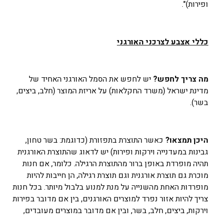
ופירות)".
כללי אצבע לצרכני האורגני
מה צריך לחפש?
יש לחפש את הסמל האורגני האחיד של
מדינת ישראל (משרד החקלאות) על אריזת המוצר (חלב, ביצים,
בשר).
היכן תמצאו?
כאשר התוצרת בתפזורת (כדוגמת: בשר טחון,
גבינות במעדנייה וירקות ופירות) יש לדאוג שהתוצרת האורגנית
תהיה מופרדת באופן ברור מהתוצרת הרגילה. כלומר, אם חנות
מוכרת גם תוצרת אורגנית וגם תוצרת רגילה, הן חייבות להיות
מופרדות האחת מהשנייה על מנת למנוע בלבול מיותר. בכל חנות
צריך להיות אזור נפרד למוצרים האורגנים, בין אם מדובר בפירות
וירקות, ביצים, חלב, בשר, ובין אם מדובר במוצרים מעובדים,