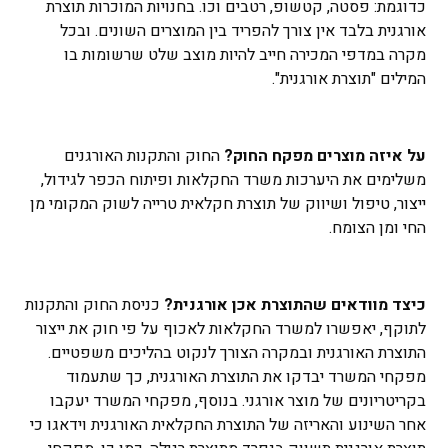
כדוגמת: פסטה, קטשופ, רטבים וכו. בחנויות המוכרות תוצרת
אורגנית בלבד אין צורך להפריד בין המוצרים השונים. ובכל
מקרה במדפי המכירה חייב להיות מוצב שלט שרשומות בו
המילים "תוצרת אורגנית".
על איזה מוצרים מפקח החוק?
החוק והתקנות האורגנים
משלימים את היערכות משרד החקלאות ופיתוח הכפר לגידול,
ייצור, טיפול ושיווק של תוצרת חקלאית טרייה לשוק המקומי מן
החי ומן הצומח.
כיצד מוודאים שהתוצרת אכן אורגנית?
כניסת החוק והתקנות
לתוקף, יאפשרו למשרד החקלאות לאכוף על פי חוק את ייצור
התוצרת האורגנית ובמקרה הצורך לנקוט בהליכים משפטיים.
מפקחי המשרד יבדקו את התוצרת האורגנית, כך שתעמוד
בקריטריונים של מוצר אורגני. בנוסף, מפקחי המשרד יעקבו
אחר השינוע והאריזה של התוצרת החקלאית האורגנית וידאגו כי