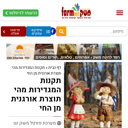
הרשמו לניוזלטר
בקר וחלב
בריאות מהחי
עופות וביצים
אינדקס
פרסמו
עסקים
אצלנו
דף הבית
»
תקנות המגדירות מהי
תוצרת אורגנית מן החי
תקנות
המגדירות מהי
תוצרת אורגנית
מן החי
מערכת פורטל משק נט