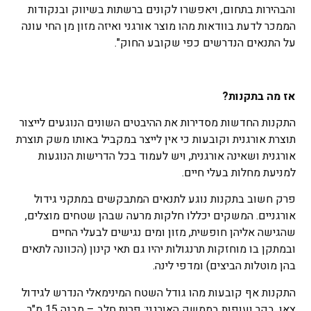
והבהירות בתחום, ויאפשרו לקונים ברשתות בשיווק ובנקודות
הממכר לדעת בוודאות מהו מוצר אורגני ואיזה מזון מן החי עונה
על התנאים הנדרשים כפי שקובע החוק".
אז מה בתקנות?
התקנות החדשות מסדירות את ההיבטים השונים הנוגעים לייצור
תוצרת אורגנית וקובעות כי אין לייצר במקביל באותו משק תוצרת
אורגנית ושאינה אורגנית, ויש לעמוד בכל הדרישות הנוגעות
למניעת מחלות בעלי חיים.
פרק חשוב בתקנות נוגע לתנאים המתבקשים במתקני גידול
אורגניים. המשקים יכללו חלקות מרעה שבהן שטחים מוצלים,
שהגישה אליהן חופשית, מזון ומים נגישים לבעלי החיים
ובמתקן בו מוחזקות תרנגולות יהיו גם תאי קינון (הכוונה לתאים
בהן מוטלות הביצים) ומדפי לינה.
התקנות אף קובעות מהו גודל השטח המינימאלי הנדרש לגידול
צאן, בקר ועופות בממשק האורגני: פרות חלב – מבנה 15 מ"ר