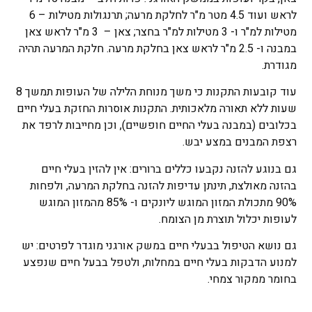
לראש ועוד 4.5 מטר מ"ר לחלקת מרעה; תרנגולות מטילות – 6
מטילות למ"ר ו- 3 מטילות למ"ר בחצר; צאן – 3 מ"ר לראש צאן
במבנה ו- 2.5 מ"ר לראש צאן בחלקת מרעה. חלקת המרעה תהיה
מגודרת.
עוד קובעות התקנות כי משך מנוחת הלילה של העופות תמשך 8
שעות ללא תאורה מלאכותית. התקנות אוסרות החזקת בעלי חיים
בכלובים (במבנה בעלי החיים חופשיים), וכן מחייבות לרפד את
רצפת המבנים במצע יבש.
גם בנוגע להזנה נקבעו כללים ברורים: אין להזין בעלי חיים
בהזנה מאולצת, תינתן עדיפות להזנה בחלקת המרעה, ולפחות
90% מתכולת המזון המוגש ליונקים ו- 85% מהמזון המוגש
לעופות יכלול תוצרת מן הצומח.
גם נושא הטיפול בבעלי חיים במשק אורגני מוגדר לפרטים: יש
למנוע הדבקות בעלי חיים במחלות, ולטפל בבעל חיים שנפצע
בחומר ממקור צמחי.